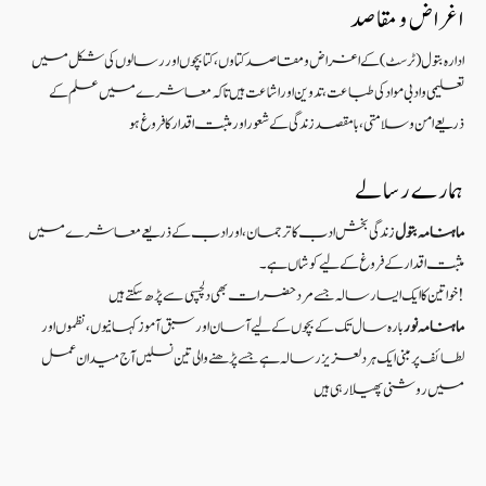
اغراض و مقاصد
ادارہ بتول (ٹرسٹ) کے اغراض و مقاصد کتاوں ، کتابچوں اور رسالوں کی شکل میں
تعلیمی و ادبی مواد کی طباعت، تدوین اور اشاعت ہیں تاکہ معاشرے میں علم کے
ذریعےامن و سلامتی ، بامقصد زندگی کے شعوراورمثبت اقدار کا فروغ ہو
ہمارے رسالے
ماہنامہ بتول
زندگی بخش ادب کا ترجمان، اور ادب کے ذریعے معاشرے میں
مثبت اقدار کے فروغ کے لیے کوشاں ہے۔
خواتین کا ایک ایسا رسالہ جسے مرد حضرات بھی دلچسپی سے پڑھ سکتے ہیں!
ماہنامہ نور
بارہ سال تک کے بچوں کے لیے آسان اور سبق آموزکہانیوں ،نظموں اور
لطائف پر مبنی ایک ہر دلعزیز رسالہ ہے جسے پڑھنے والی تین نسلیں آج میدان عمل
میں روشنی پھیلا رہی ہیں