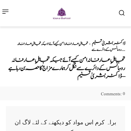
ڈاکٹر بشریٰ تسنیم
تجاہلِ عارفانہ امن کیسے آئے جبکہ تجاہلِ عارفانہ
رومانس کے دائرے سے...
تجاہلِ عارفانہ امن کیسے آئے جبکہ تجاہلِ عارفانہ
رومانس کے دائرے سے نکل کر ہمارے مزاج کا حصہ بن رہا ہے
– ڈاکٹر بشریٰ تسنیم
0
Comments:
براہ کرم اس مواد کو دیکھنے کے لئے لاگ ان