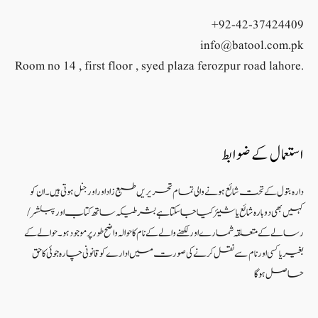
+92-42-37424409
info@batool.com.pk
Room no 14 , first floor , syed plaza ferozpur road lahore.
استعمال کے ضوابط
دارہ بتول کے تحت شائع ہونے والی تمام تحریریں طبع زاد اور اورجنل ہوتی ہیں۔ ان کو
کہیں بھی دوبارہ شائع یا شیئر کیا جا سکتا ہے بشرطیکہ ساتھ کتاب اور پبلشر/
رسالے کے متعلقہ شمارے اور لکھنے والے کے نام کا حوالہ واضح طور پر موجود ہو۔ حوالے کے
بغیر یا کسی اور نام سے نقل کرنے کی صورت میں ادارے کو قانونی چارہ جوئی کا حق
حاصل ہو گا