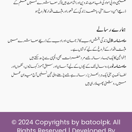
تعلیمی و ادبی مواد کی طباعت، تدوین اور اشاعت ہیں تاکہ معاشرے میں علم کے
ذریعےامن و سلامتی ، بامقصد زندگی کے شعوراورمثبت اقدار کا فروغ ہو
ہمارے رسالے
ماہنامہ بتول
زندگی بخش ادب کا ترجمان، اور ادب کے ذریعے معاشرے میں
مثبت اقدار کے فروغ کے لیے کوشاں ہے۔
خواتین کا ایک ایسا رسالہ جسے مرد حضرات بھی دلچسپی سے پڑھ سکتے ہیں!
ماہنامہ نور
بارہ سال تک کے بچوں کے لیے آسان اور سبق آموزکہانیوں ،نظموں اور
لطائف پر مبنی ایک ہر دلعزیز رسالہ ہے جسے پڑھنے والی تین نسلیں آج میدان عمل
میں روشنی پھیلا رہی ہیں
© 2024 Copyrights by batoolpk. All
Rights Reserved | Developed By