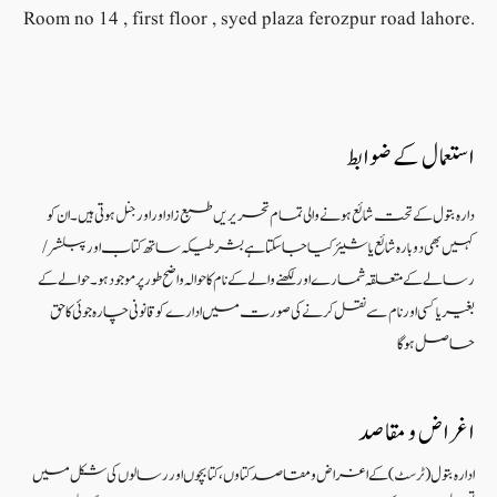
Room no 14 , first floor , syed plaza ferozpur road lahore.
استعمال کے ضوابط
دارہ بتول کے تحت شائع ہونے والی تمام تحریریں طبع زاد اور اورجنل ہوتی ہیں۔ ان کو
کہیں بھی دوبارہ شائع یا شیئر کیا جا سکتا ہے بشرطیکہ ساتھ کتاب اور پبلشر/
رسالے کے متعلقہ شمارے اور لکھنے والے کے نام کا حوالہ واضح طور پر موجود ہو۔ حوالے کے
بغیر یا کسی اور نام سے نقل کرنے کی صورت میں ادارے کو قانونی چارہ جوئی کا حق
حاصل ہو گا
اغراض و مقاصد
ادارہ بتول (ٹرسٹ) کے اغراض و مقاصد کتاوں ، کتابچوں اور رسالوں کی شکل میں