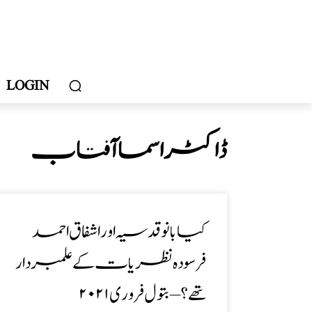
LOGIN
ڈاکٹراسما آفتاب
کیا بانو قدسیہ اور اشفاق احمد
فرسودہ نظریات کے علمبردار
تھے؟ – بتول فروری ۲۰۲۱