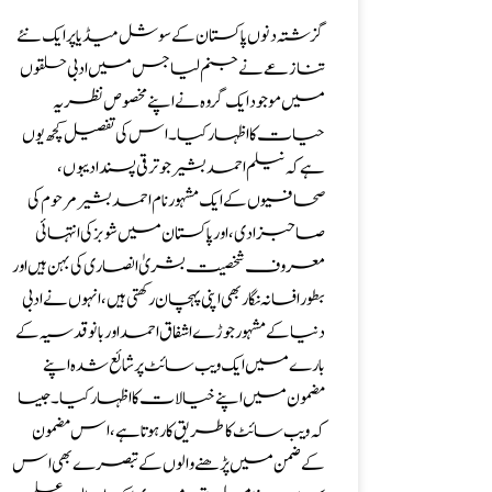
گزشتہ دنوں پاکستان کے سوشل میڈیا پر ایک نئے
تنازعے نے جنم لیا جس میں ادبی حلقوں
میں موجود ایک گروہ نے اپنے مخصوص نظریہ
حیات کا اظہار کیا ۔ اس کی تفصیل کچھ یوں
ہے کہ نیلم احمد بشیر جو ترقی پسند ادیبوں ،
صحافیوں کے ایک مشہور نام احمد بشیر مرحوم کی
صاحبزادی ،اور پاکستان میں شوبز کی انتہائی
معروف شخصیت بشریٰ انصاری کی بہن ہیں اور
بطور افسانہ نگار بھی اپنی پہچان رکھتی ہیں، انہوں نے ادبی
دنیا کے مشہور جوڑے اشفاق احمد اور بانو قدسیہ کے
بارے میں ایک ویب سائٹ پر شائع شدہ اپنے
مضمون میں اپنے خیالات کااظہار کیا۔جیسا
کہ ویب سائٹ کا طریق کار ہوتا ہے، اس مضمون
کے ضمن میں پڑھنے والوں کے تبصرے بھی اس