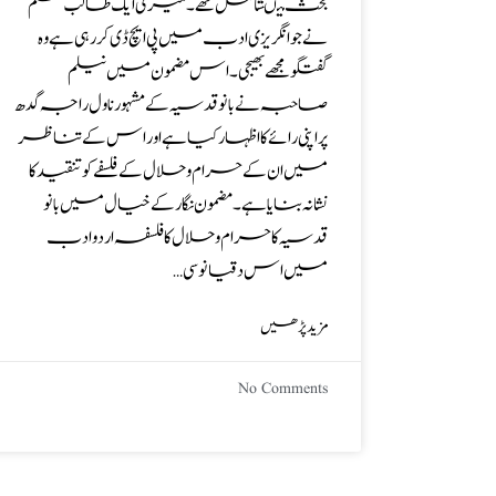
بحث میںشامل تھے۔ میری ایک طالب علم
نے جو انگریزی ادب میں پی ایچ ڈی کر رہی ہے وہ
گفتگو مجھے بھیجی۔ اس مضمون میں نیلم
صاحبہ نے بانو قدسیہ کے مشہور ناول راجہ گدھ
پر اپنی رائے کا اظہار کیاہے اور اس کے تناظر
میں ان کے حرام و حلال کے فلسفے کو تنقید کا
نشانہ بنایا ہے۔ مضمون نگارکے خیال میں بانو
قدسیہ کا حرام و حلال کا فلسفہ اردو ادب
میں اس دقیانوسی…
مزید پڑھیں
No Comments