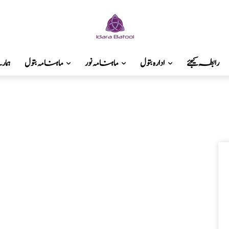
رابطہ کیجئے
ادارہ بتول
ماہنامہ نور
ماہنامہ بتول
ہما