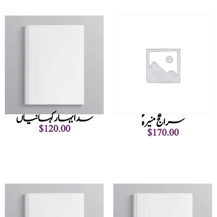
سدا بہار کہانیاں
سراجٌ منیرہؑ
$
120.00
$
170.00
Add to cart
Add to cart