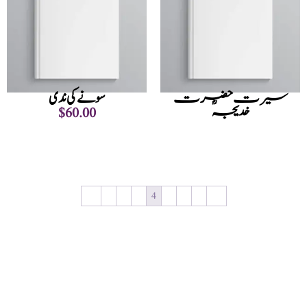
سیرت حضرت
سونے کی ندی
خدیجہؓ
$
60.00
Read more
Add to cart
←
1
2
3
4
5
6
7
→