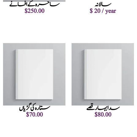
سالانہ
ساحرہ کے افسانے
$
250.00
$ 20
/ year
حاصل کریں
Add to cart
سدا بہار قصے
ستارہ کی گڑیاں
$
70.00
$
80.00
Add to cart
Add to cart