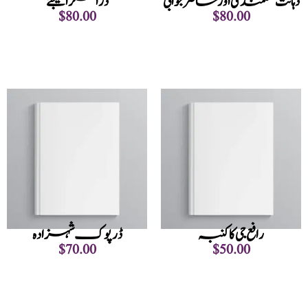
ذہانت عقلمندی اور حاضر جوابی
ذرا مسکرالیجئے
$
80.00
$
80.00
Add to cart
Add to cart
رافع جی کاکنبہ
ڈرپوک شہزادہ
$
70.00
$
50.00
Add to cart
Add to cart