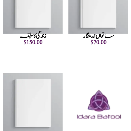
ساتواں خدمتگار
زندگی کا سلیقہ
$
150.00
$
70.00
Add to cart
Add to cart