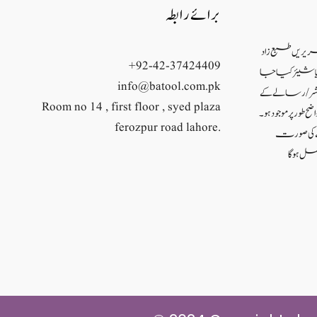
برائے رابطہ
حریریں طبع زاد
+92-42-37424409
ئع یا شیئر کیا جا
info@batool.com.pk
شر/ رسالے کے
Room no 14 , first floor , syed plaza
ح طور پر موجود ہو۔
ferozpur road lahore.
نے کی صورت
ل ہو گا