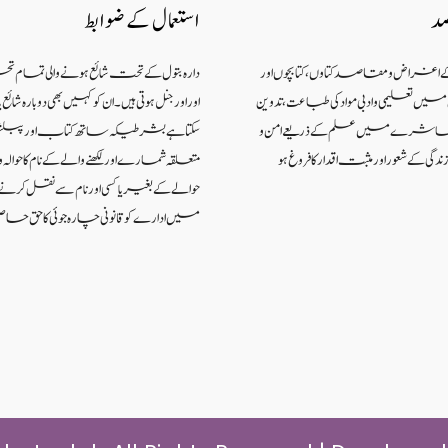
صد
استعمال کے ضوابط
کے اغراض و مقاصد کتاوں ، کتابچوں اور
دارہ بتول کے تحت شائع ہونے والی تمام ت
 تعلیمی و ادبی مواد کی طباعت، تدوین
اور اورجنل ہوتی ہیں۔ ان کو کہیں بھی دوبارہ شا
اکہ معاشرے میں علم کے ذریعےامن و
سکتا ہے بشرطیکہ ساتھ کتاب اور پبل
گی کے شعوراورمثبت اقدار کا فروغ ہو
متعلقہ شمارے اور لکھنے والے کے نام کا حوالہ واض
حوالے کے بغیر یا کسی اور نام سے نقل کر
میں ادارے کو قانونی چارہ جوئی کا حق حاص