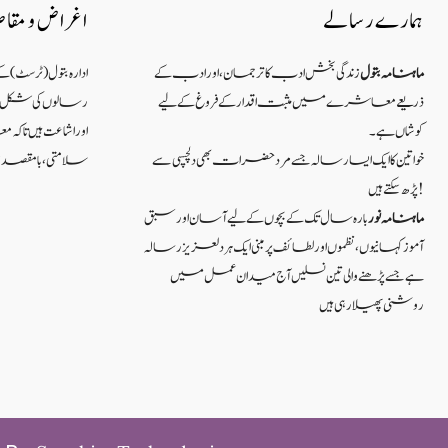
ہمارے رسالے
اغراض و مقا
ماہنامہ بتول
زندگی بخش ادب کا ترجمان، اور ادب کے
ادارہ بتول (ٹرسٹ) 
ذریعے معاشرے میں مثبت اقدار کے فروغ کے لیے
رسالوں کی شکل میں
کوشاں ہے۔
اور اشاعت ہیں ت
خواتین کا ایک ایسا رسالہ جسے مرد حضرات بھی دلچسپی سے
سلامتی ، بامقصد زند
پڑھ سکتے ہیں!
ماہنامہ نور
بارہ سال تک کے بچوں کے لیے آسان اور سبق
آموزکہانیوں ،نظموں اور لطائف پر مبنی ایک ہر دلعزیز رسالہ
ہے جسے پڑھنے والی تین نسلیں آج میدان عمل میں
روشنی پھیلا رہی ہیں