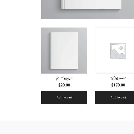
صلوٰۃ و زکوٰۃ
انسان دوستی
$
20.00
$
170.00
Add to cart
Add to cart