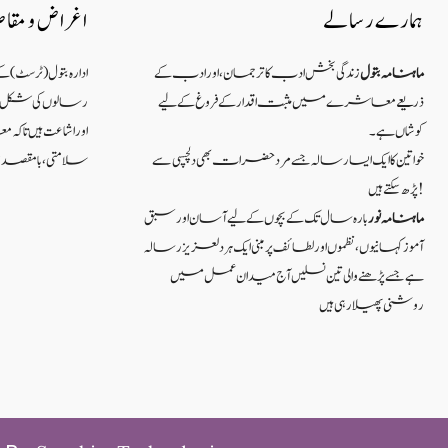
ہمارے رسالے
اغراض و مقا
ماہنامہ بتول
زندگی بخش ادب کا ترجمان، اور ادب کے
ادارہ بتول (ٹرسٹ) 
ذریعے معاشرے میں مثبت اقدار کے فروغ کے لیے
رسالوں کی شکل میں
کوشاں ہے۔
اور اشاعت ہیں ت
خواتین کا ایک ایسا رسالہ جسے مرد حضرات بھی دلچسپی سے
سلامتی ، بامقصد زند
پڑھ سکتے ہیں!
ماہنامہ نور
بارہ سال تک کے بچوں کے لیے آسان اور سبق
آموزکہانیوں ،نظموں اور لطائف پر مبنی ایک ہر دلعزیز رسالہ
ہے جسے پڑھنے والی تین نسلیں آج میدان عمل میں
روشنی پھیلا رہی ہیں