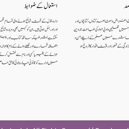
صد
استعمال کے ضوابط
کے اغراض و مقاصد کتاوں ، کتابچوں اور
دارہ بتول کے تحت شائع ہونے والی تمام ت
 تعلیمی و ادبی مواد کی طباعت، تدوین
اور اورجنل ہوتی ہیں۔ ان کو کہیں بھی دوبارہ شا
اکہ معاشرے میں علم کے ذریعےامن و
سکتا ہے بشرطیکہ ساتھ کتاب اور پبل
گی کے شعوراورمثبت اقدار کا فروغ ہو
متعلقہ شمارے اور لکھنے والے کے نام کا حوالہ واض
حوالے کے بغیر یا کسی اور نام سے نقل کر
میں ادارے کو قانونی چارہ جوئی کا حق حاص