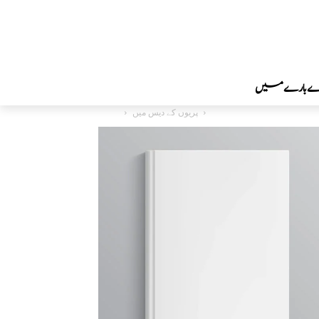
رے بارے میں
پریوں کے دیس میں
بچوں کی ادب
Home