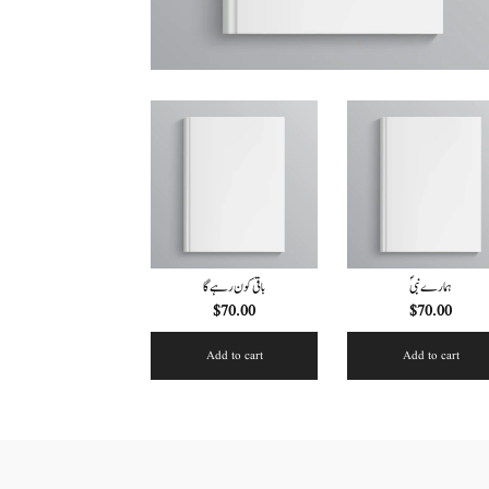
ہمارے نبیؐ
باقی کون رہے گا
$
70.00
$
70.00
Add to cart
Add to cart