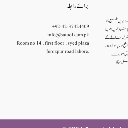
برائے رابطہ
حریریں طبع زاد
+92-42-37424409
ئع یا شیئر کیا جا
info@batool.com.pk
شر/ رسالے کے
Room no 14 , first floor , syed plaza
ح طور پر موجود ہو۔
ferozpur road lahore.
نے کی صورت
ل ہو گا