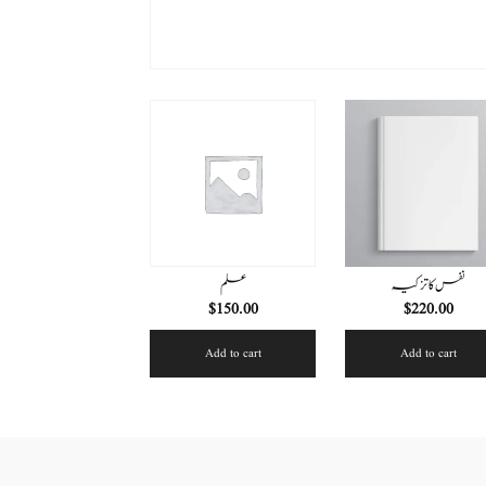
نفس کا تزکیہ
علم
$
150.00
$
220.00
Add to cart
Add to cart