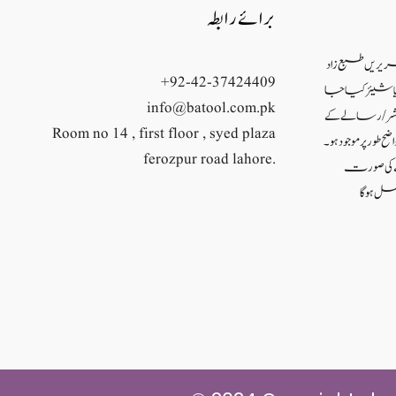
برائے رابطہ
حریریں طبع زاد
+92-42-37424409
ئع یا شیئر کیا جا
info@batool.com.pk
شر/ رسالے کے
Room no 14 , first floor , syed plaza
ح طور پر موجود ہو۔
ferozpur road lahore.
نے کی صورت
ل ہو گا