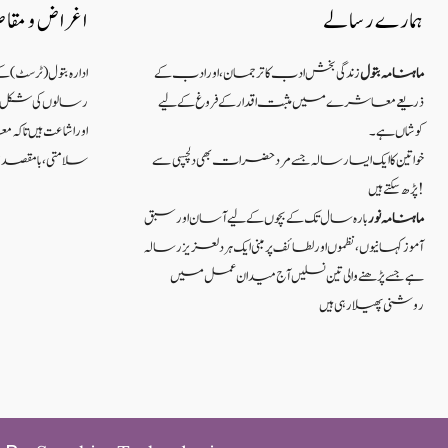
ہمارے رسالے
اغراض و مقا
ماہنامہ بتول
زندگی بخش ادب کا ترجمان، اور ادب کے
ادارہ بتول (ٹرسٹ) 
ذریعے معاشرے میں مثبت اقدار کے فروغ کے لیے
رسالوں کی شکل میں
کوشاں ہے۔
اور اشاعت ہیں ت
خواتین کا ایک ایسا رسالہ جسے مرد حضرات بھی دلچسپی سے
سلامتی ، بامقصد زند
پڑھ سکتے ہیں!
ماہنامہ نور
بارہ سال تک کے بچوں کے لیے آسان اور سبق
آموزکہانیوں ،نظموں اور لطائف پر مبنی ایک ہر دلعزیز رسالہ
ہے جسے پڑھنے والی تین نسلیں آج میدان عمل میں
روشنی پھیلا رہی ہیں