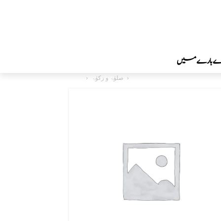
رے بارے میں
صلوٰۃ و زکوٰۃ
دینی اور اصلاحی کتب
Home