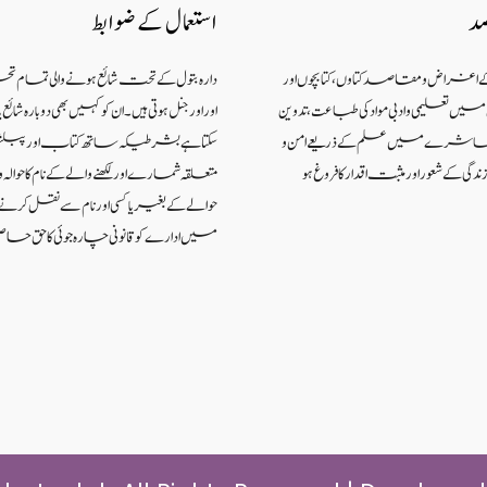
صد
استعمال کے ضوابط
کے اغراض و مقاصد کتاوں ، کتابچوں اور
دارہ بتول کے تحت شائع ہونے والی تمام ت
 تعلیمی و ادبی مواد کی طباعت، تدوین
اور اورجنل ہوتی ہیں۔ ان کو کہیں بھی دوبارہ شا
اکہ معاشرے میں علم کے ذریعےامن و
سکتا ہے بشرطیکہ ساتھ کتاب اور پبل
گی کے شعوراورمثبت اقدار کا فروغ ہو
متعلقہ شمارے اور لکھنے والے کے نام کا حوالہ واض
حوالے کے بغیر یا کسی اور نام سے نقل کر
میں ادارے کو قانونی چارہ جوئی کا حق حاص