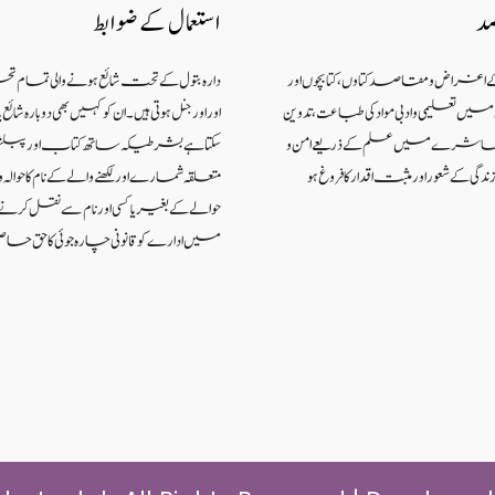
صد
استعمال کے ضوابط
کے اغراض و مقاصد کتاوں ، کتابچوں اور
دارہ بتول کے تحت شائع ہونے والی تمام ت
 تعلیمی و ادبی مواد کی طباعت، تدوین
اور اورجنل ہوتی ہیں۔ ان کو کہیں بھی دوبارہ شا
اکہ معاشرے میں علم کے ذریعےامن و
سکتا ہے بشرطیکہ ساتھ کتاب اور پبل
گی کے شعوراورمثبت اقدار کا فروغ ہو
متعلقہ شمارے اور لکھنے والے کے نام کا حوالہ واض
حوالے کے بغیر یا کسی اور نام سے نقل کر
میں ادارے کو قانونی چارہ جوئی کا حق حاص