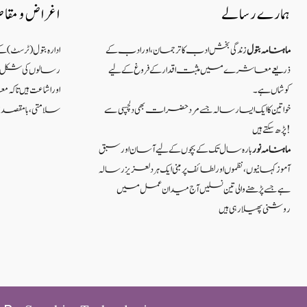
ہمارے رسالے
اغراض و مقا
ماہنامہ بتول
زندگی بخش ادب کا ترجمان، اور ادب کے
ادارہ بتول (ٹرسٹ) 
ذریعے معاشرے میں مثبت اقدار کے فروغ کے لیے
رسالوں کی شکل میں
کوشاں ہے۔
اور اشاعت ہیں ت
خواتین کا ایک ایسا رسالہ جسے مرد حضرات بھی دلچسپی سے
سلامتی ، بامقصد زند
پڑھ سکتے ہیں!
ماہنامہ نور
بارہ سال تک کے بچوں کے لیے آسان اور سبق
آموزکہانیوں ،نظموں اور لطائف پر مبنی ایک ہر دلعزیز رسالہ
ہے جسے پڑھنے والی تین نسلیں آج میدان عمل میں
روشنی پھیلا رہی ہیں