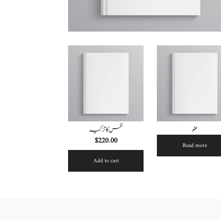
عفو
نفس کا تزکیہ
$
220.00
Read more
Add to cart