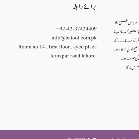
برائے رابطہ
حریریں طبع زاد
+92-42-37424409
ئع یا شیئر کیا جا
info@batool.com.pk
شر/ رسالے کے
Room no 14 , first floor , syed plaza
ح طور پر موجود ہو۔
ferozpur road lahore.
نے کی صورت
ل ہو گا