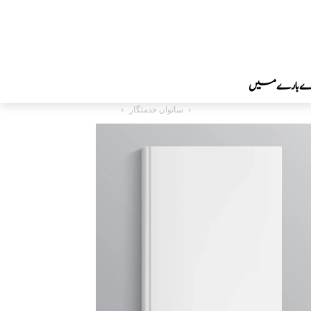
رے بارے میں
ساتواں خدمتگار
بچوں کی ادب
Home