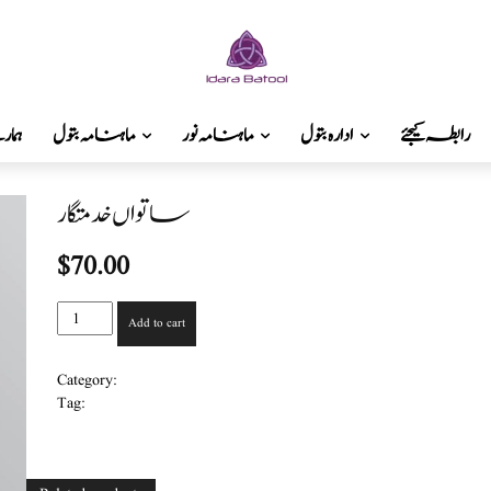
رابطہ کیجئے
ادارہ بتول
ماہنامہ نور
ماہنامہ بتول
ہما
ساتواں خدمتگار
$
70.00
ساتواں
Add to cart
خدمتگار
quantity
بچوں کی ادب
Category:
بنت الاسلام
Tag: