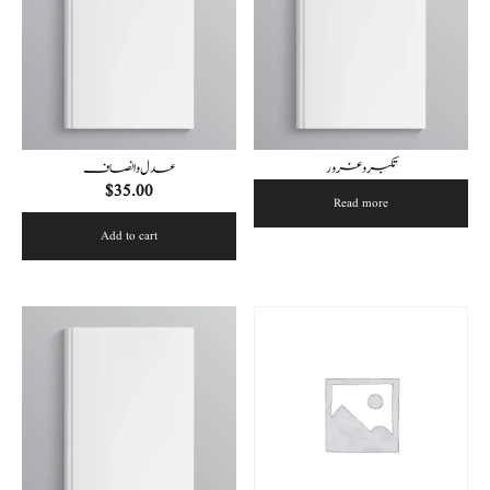
تکبر و غرور
عدل و انصاف
$
35.00
Read more
Add to cart