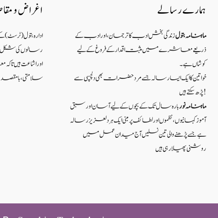
ہمارے رسالے
اغراض و مقا
ماہنامہ بتول
زندگی بخش ادب کا ترجمان، اور ادب کے
ادارہ بتول (ٹرسٹ) 
ذریعے معاشرے میں مثبت اقدار کے فروغ کے لیے
رسالوں کی شکل میں
کوشاں ہے۔
اور اشاعت ہیں ت
خواتین کا ایک ایسا رسالہ جسے مرد حضرات بھی دلچسپی سے
سلامتی ، بامقصد زند
پڑھ سکتے ہیں!
ماہنامہ نور
بارہ سال تک کے بچوں کے لیے آسان اور سبق
آموزکہانیوں ،نظموں اور لطائف پر مبنی ایک ہر دلعزیز رسالہ
ہے جسے پڑھنے والی تین نسلیں آج میدان عمل میں
روشنی پھیلا رہی ہیں