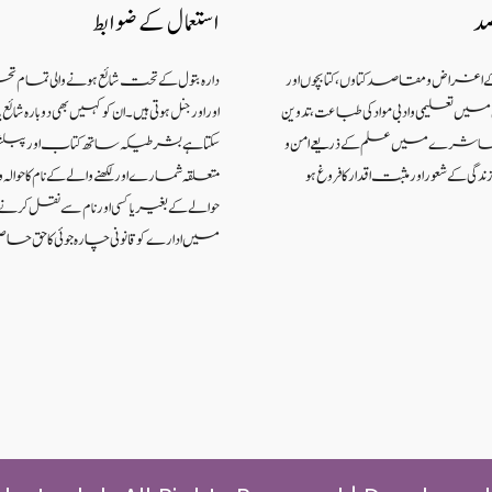
صد
استعمال کے ضوابط
کے اغراض و مقاصد کتاوں ، کتابچوں اور
دارہ بتول کے تحت شائع ہونے والی تمام ت
 تعلیمی و ادبی مواد کی طباعت، تدوین
اور اورجنل ہوتی ہیں۔ ان کو کہیں بھی دوبارہ شا
اکہ معاشرے میں علم کے ذریعےامن و
سکتا ہے بشرطیکہ ساتھ کتاب اور پبل
گی کے شعوراورمثبت اقدار کا فروغ ہو
متعلقہ شمارے اور لکھنے والے کے نام کا حوالہ واض
حوالے کے بغیر یا کسی اور نام سے نقل کر
میں ادارے کو قانونی چارہ جوئی کا حق حاص