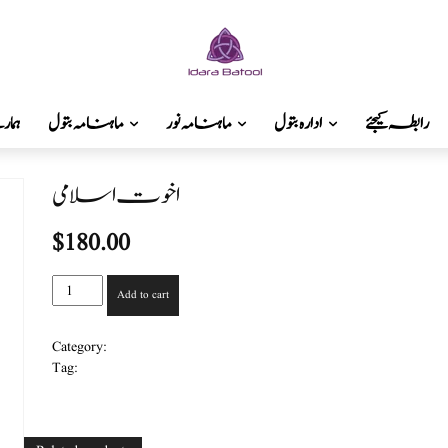
رابطہ کیجئے
ادارہ بتول
ماہنامہ نور
ماہنامہ بتول
ہما
اخوت اسلامی
$
180.00
اخوت
Add to cart
اسلامی
quantity
دینی اور اصلاحی کتب
Category:
بنت الاسلام
Tag: