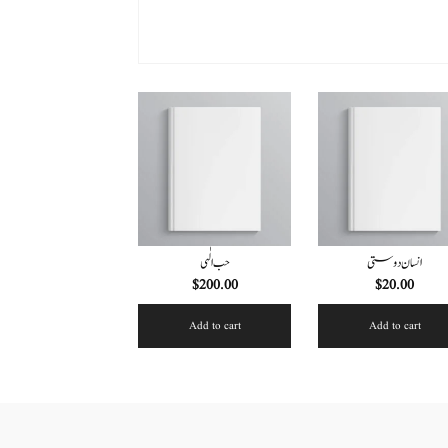
انسان دوستی
حب الٰہی
$
200.00
$
20.00
Add to cart
Add to cart