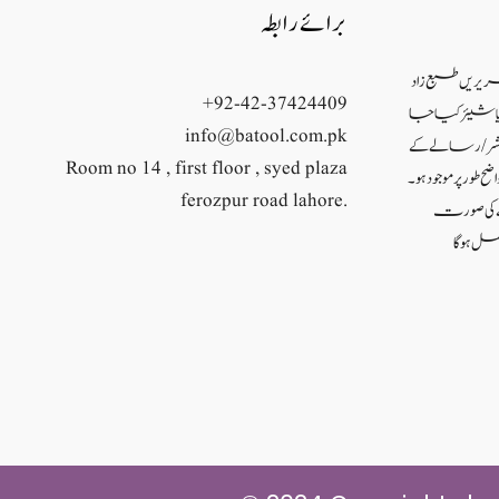
برائے رابطہ
حریریں طبع زاد
+92-42-37424409
ئع یا شیئر کیا جا
info@batool.com.pk
شر/ رسالے کے
Room no 14 , first floor , syed plaza
ح طور پر موجود ہو۔
ferozpur road lahore.
نے کی صورت
ل ہو گا