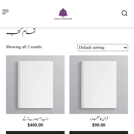
تمام کتب
Showing all 2 results
قرآن کا معجزہ
دنیامیرے آگے
$
400.00
$
90.00