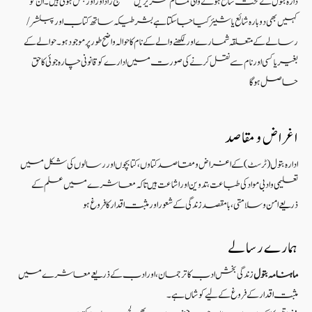
دارہ بتول کے تحت شائع ہونے والی تمام تحریریں طبع زاد اور اورجنل ہوتی ہیں۔ ان کو
کہیں بھی دوبارہ شائع یا شیئر کیا جا سکتا ہے بشرطیکہ ساتھ کتاب اور پبلشر/
رسالے کے متعلقہ شمارے اور لکھنے والے کے نام کا حوالہ واضح طور پر موجود ہو۔ حوالے کے
بغیر یا کسی اور نام سے نقل کرنے کی صورت میں ادارے کو قانونی چارہ جوئی کا حق
حاصل ہو گا
اغراض و مقاصد
ادارہ بتول (ٹرسٹ) کے اغراض و مقاصد کتاوں ، کتابچوں اور رسالوں کی شکل میں
تعلیمی و ادبی مواد کی طباعت، تدوین اور اشاعت ہیں تاکہ معاشرے میں علم کے
ذریعےامن و سلامتی ، بامقصد زندگی کے شعوراورمثبت اقدار کا فروغ ہو
ہمارے رسالے
ماہنامہ بتول
زندگی بخش ادب کا ترجمان، اور ادب کے ذریعے معاشرے میں
مثبت اقدار کے فروغ کے لیے کوشاں ہے۔