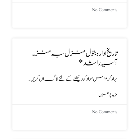
No Comments
تاریخ ادارہ بتول منزل بہ منز ۔
آسیہ راشد *
براہ کرم اس مواد کو دیکھنے کے لئے لاگ ان کریں۔
مزید پڑھیں
No Comments