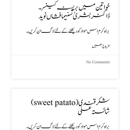
خواتین میں بریسٹ کینسر ۔
ڈاکٹر بشریٰ تسنیمافشاں نوید
براہ کرم اس مواد کو دیکھنے کے لئے لاگ ان کریں۔
مزید پڑھیں
No Comments
شکر قندی(sweet patato)
شائستہ علی
براہ کرم اس مواد کو دیکھنے کے لئے لاگ ان کریں۔