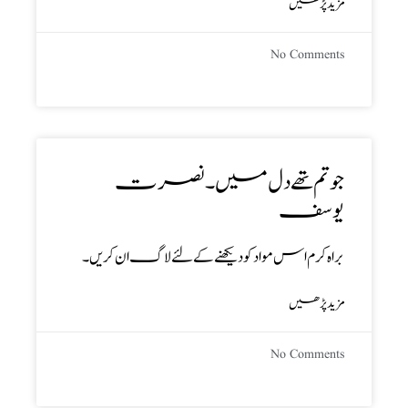
مزید پڑھیں
No Comments
جو تم تھے دل میں ۔ نصرت
یوسف
براہ کرم اس مواد کو دیکھنے کے لئے لاگ ان کریں۔
مزید پڑھیں
No Comments