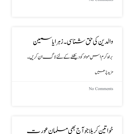
والدین کی حق شناسی ۔ زہرا یاسمین
براہ کرم اس مواد کو دیکھنے کے لئے لاگ ان کریں۔
مزید پڑھیں
No Comments
خواتینِ کربلا جو آج بھی مسلمان عورت