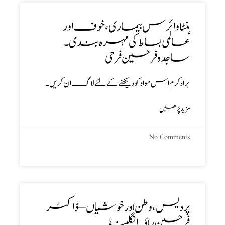
ہنٹا وائرس بیماری، خوف اور
عالمی بساط کی مہرہ بندی ۔
ساجدہ فرحین فرحی
براہ کرم اس مواد کو دیکھنے کے لئے لاگ ان کریں۔
مزید پڑھیں
No Comments
پردیس، وطن اور خوشیاں – ڈاکٹر
فرحین راؤ ۔ انگلینڈ