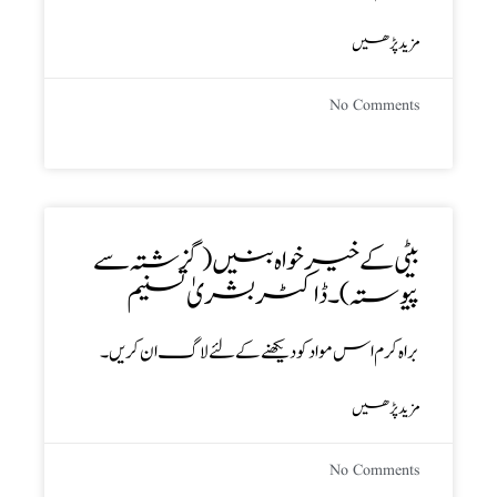
مزید پڑھیں
No Comments
بیٹی کے خیر خواہ بنیں (گزشتہ سے
پیوستہ) ۔ ڈاکٹر بشریٰ تسنیم
براہ کرم اس مواد کو دیکھنے کے لئے لاگ ان کریں۔
مزید پڑھیں
No Comments