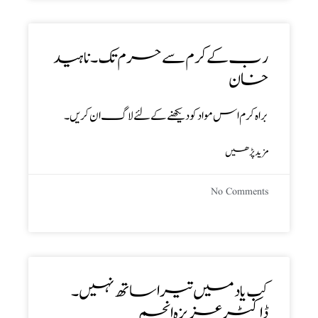
رب کے کرم سے حرم تک ۔ ناہید
خان
براہ کرم اس مواد کو دیکھنے کے لئے لاگ ان کریں۔
مزید پڑھیں
No Comments
کب یاد میں تیرا ساتھ نہیں ۔
ڈاکٹر عزیزہ انجم