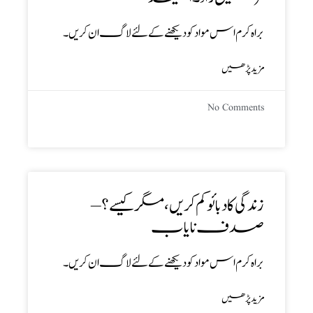
براہ کرم اس مواد کو دیکھنے کے لئے لاگ ان کریں۔
مزید پڑھیں
No Comments
زندگی کا دبائو کم کریں،مگر کیسے؟ –
صدف نایاب
براہ کرم اس مواد کو دیکھنے کے لئے لاگ ان کریں۔
مزید پڑھیں