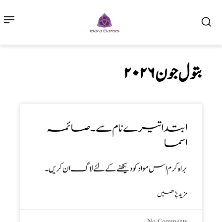
۲۰۲۶ بتول جون
ابتدا تیرے نام سے ۔ صائمہ
اسما
براہ کرم اس مواد کو دیکھنے کے لئے لاگ ان کریں۔
مزید پڑھیں
No Comments