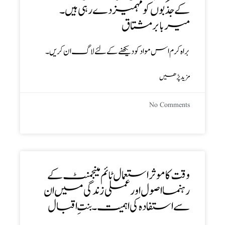
کے جذبوں کو مہمیز دے رہی ہیں ۔
میر بابر مشتاق
براہ کرم اس مواد کو دیکھنے کے لئے لاگ ان کریں۔
مزید پڑھیں
No Comments
وقت کا موثر استعمال ٹائم مینجمنٹ کے
رہنما اصول اور عملی زندگی میں ان
سے استفادہ کی اہمیت ۔ بنتِ اقبال