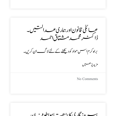
عائلی قانون اور ہماری عدالتیں ۔
ڈاکٹرمحمد مشتاق احمد
براہ کرم اس مواد کو دیکھنے کے لئے لاگ ان کریں۔
مزید پڑھیں
No Comments
بیروزگاری کا بڑھتا ہوا طوفان