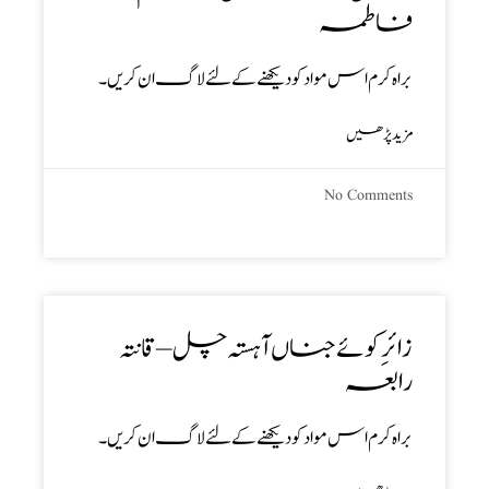
فاطمہ
براہ کرم اس مواد کو دیکھنے کے لئے لاگ ان کریں۔
مزید پڑھیں
No Comments
زائرِ کوئے جناں آہستہ چل – قانتہ
رابعہ
براہ کرم اس مواد کو دیکھنے کے لئے لاگ ان کریں۔