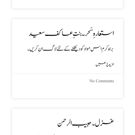
استعارہ ِسَحر ۔ بنتِ عاکف سعید
براہ کرم اس مواد کو دیکھنے کے لئے لاگ ان کریں۔
مزید پڑھیں
No Comments
غزل ۔ حبیب الرحمن