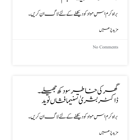
براہ کرم اس مواد کو دیکھنے کے لئے لاگ ان کریں۔
مزید پڑھیں
No Comments
گھر کی خاطر سو دکھ جھیلے ۔
ڈاکٹر بشریٰ تسنیمافشاں نوید
براہ کرم اس مواد کو دیکھنے کے لئے لاگ ان کریں۔
مزید پڑھیں