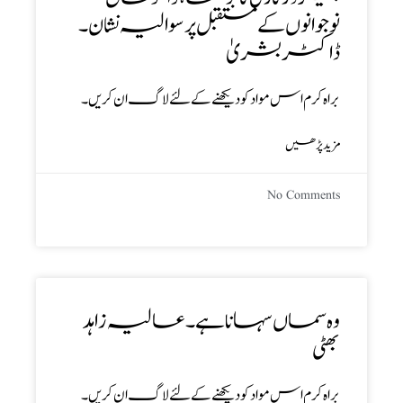
نوجوانوں کے مستقبل پر سوالیہ نشان ۔
ڈاکٹر بشریٰ
براہ کرم اس مواد کو دیکھنے کے لئے لاگ ان کریں۔
مزید پڑھیں
No Comments
وہ سماں سہانا ہے ۔ عالیہ زاہد
بھٹی
براہ کرم اس مواد کو دیکھنے کے لئے لاگ ان کریں۔