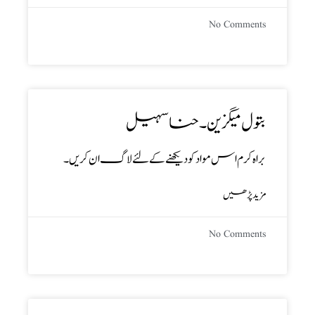
No Comments
بتول میگزین ۔ حنا سہیل
براہ کرم اس مواد کو دیکھنے کے لئے لاگ ان کریں۔
مزید پڑھیں
No Comments