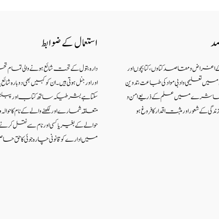
صد
استعمال کے ضوابط
کے اغراض و مقاصد کتاوں ، کتابچوں اور
دارہ بتول کے تحت شائع ہونے والی تمام ت
 تعلیمی و ادبی مواد کی طباعت، تدوین
اور اورجنل ہوتی ہیں۔ ان کو کہیں بھی دوبارہ شا
اکہ معاشرے میں علم کے ذریعےامن و
سکتا ہے بشرطیکہ ساتھ کتاب اور پبل
گی کے شعوراورمثبت اقدار کا فروغ ہو
متعلقہ شمارے اور لکھنے والے کے نام کا حوالہ واض
حوالے کے بغیر یا کسی اور نام سے نقل کر
میں ادارے کو قانونی چارہ جوئی کا حق حاص