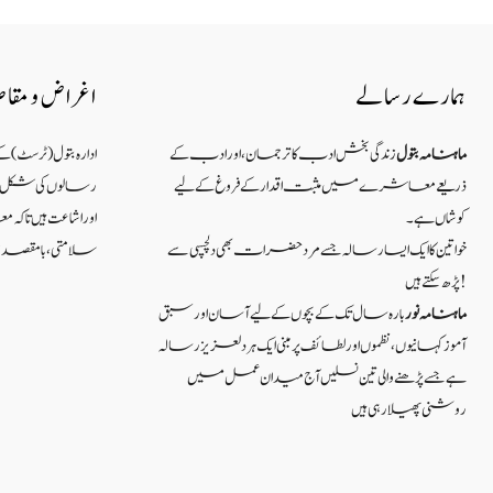
ہمارے رسالے
اغراض و مقا
ماہنامہ بتول
زندگی بخش ادب کا ترجمان، اور ادب کے
ادارہ بتول (ٹرسٹ) 
ذریعے معاشرے میں مثبت اقدار کے فروغ کے لیے
رسالوں کی شکل میں
کوشاں ہے۔
اور اشاعت ہیں ت
خواتین کا ایک ایسا رسالہ جسے مرد حضرات بھی دلچسپی سے
سلامتی ، بامقصد زند
پڑھ سکتے ہیں!
ماہنامہ نور
بارہ سال تک کے بچوں کے لیے آسان اور سبق
آموزکہانیوں ،نظموں اور لطائف پر مبنی ایک ہر دلعزیز رسالہ
ہے جسے پڑھنے والی تین نسلیں آج میدان عمل میں
روشنی پھیلا رہی ہیں