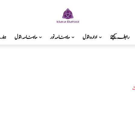
رابطہ کیجئے
ادارہ بتول
ماہنامہ نور
ماہنامہ بتول
ہما