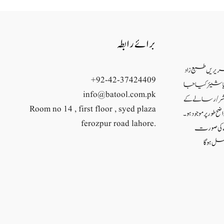
برائے رابطہ
حریریں طبع زاد
+92-42-37424409
ئع یا شیئر کیا جا
info@batool.com.pk
شر/ رسالے کے
Room no 14 , first floor , syed plaza
ح طور پر موجود ہو۔
ferozpur road lahore.
نے کی صورت
ل ہو گا