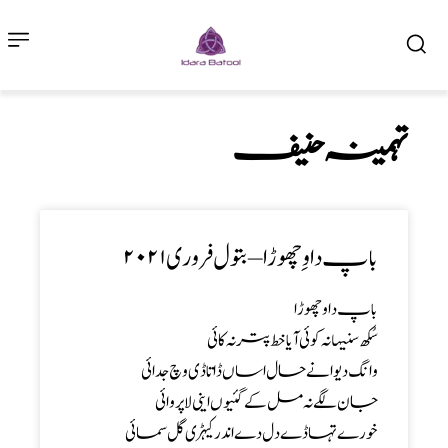
تہمینہ حنیف
باپ دا وِچھوڑا – بتول فروری ۲۰۲۱
باپ دا وچھوڑا
سُکھ سنیہا نہ کوئی آیا خط پتر نہ کائی
وانگ دیوانے حال اساں ڈا تاڈی وچ جدائی
جان لگے نہ مل کے گئیوں اینی لا پروائی
خورے تہاڈے دل دے اندر کیہڑی گل سمائی