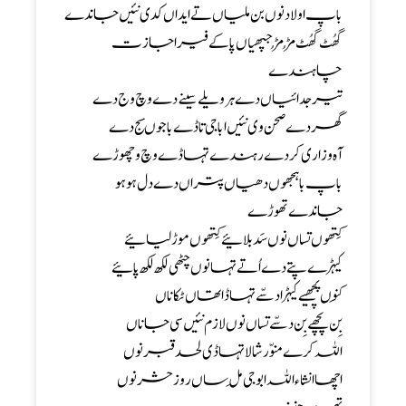
باپ اولاد نوں بن ملیاں تے ایداں کدی نئیں جاندے
گھُٹ گھُٹ مُڑ مُڑجپھیاں پا کے فیر اجازت
چاہندے
تیر جدائیاں دے ہر ویلے سینے دے وچ وج دے
گھر دے صحن وی نئیں ابا جی تاڈے باجوںسج دے
آہ و زاری کردے رہندے تہاڈے وچ وچھوڑے
باپ باہجھوں دھیاں پتراں دے دل ہو ہو
جاندے تھوڑے
کِتھوں تساں نوں سَد بلائیے کِتھوں موڑ لیائیے
کیہڑے پتے دے اُتے تہانوں چٹھی لکھ لکھ پائیے
کِنوں پچھیے کیہڑا دسّے تہاڈا تھاں ٹکاناں
بِن پچھے بِن دسّے تساں نوں لازم نئیں سی جاناں
اللہ کرے منوّر شالا تہاڈی لحد قبر نوں
اچھا انشاء اللہ ابو جی مِل ساں روز حشر نوں