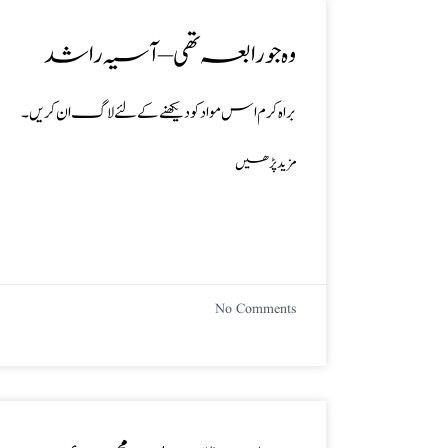
وہ جو رابعہ تھی – آسیہ راشد
براہ کرم اس مواد کو دیکھنے کے لئے لاگ ان کریں۔
مزید پڑھیں
No Comments