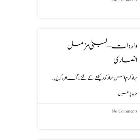
No Comments
واردات – لبنیٰ مزمل
انصاری
براہ کرم اس مواد کو دیکھنے کے لئے لاگ ان کریں۔
مزید پڑھیں
No Comments