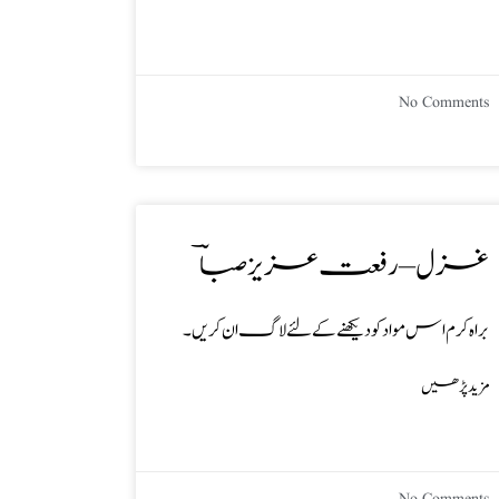
No Comments
غزل – رفعت عزیز صباؔ
براہ کرم اس مواد کو دیکھنے کے لئے لاگ ان کریں۔
مزید پڑھیں