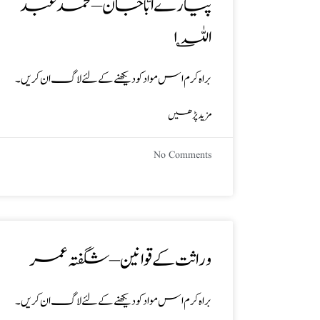
پیارے ابّا جان – محمد عبد
اللہ؎۱
براہ کرم اس مواد کو دیکھنے کے لئے لاگ ان کریں۔
مزید پڑھیں
No Comments
وراثت کے قوانین – شگفتہ عمر
براہ کرم اس مواد کو دیکھنے کے لئے لاگ ان کریں۔