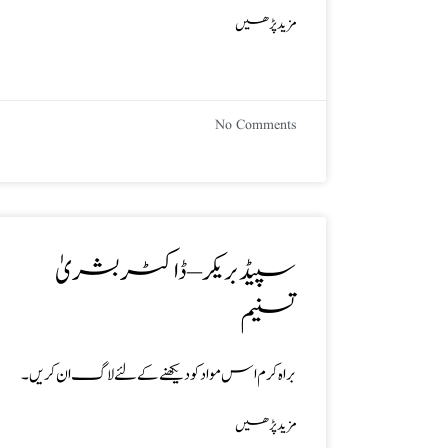
مزید پڑھیں
No Comments
سپیڈ بریکر – ڈاکٹر بشریٰ
تسنیم
براہ کرم اس مواد کو دیکھنے کے لئے لاگ ان کریں۔
مزید پڑھیں