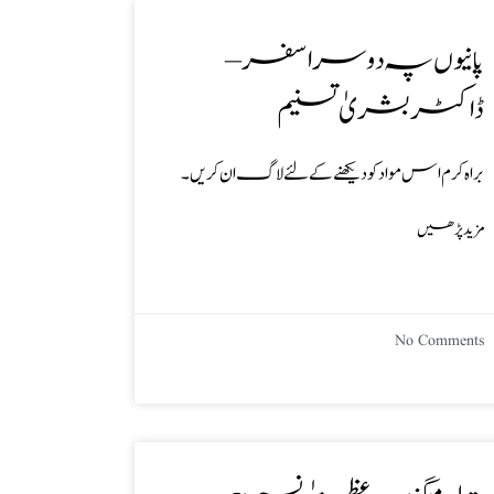
پانیوں پہ دوسرا سفر –
ڈاکٹر بشریٰ تسنیم
براہ کرم اس مواد کو دیکھنے کے لئے لاگ ان کریں۔
مزید پڑھیں
No Comments