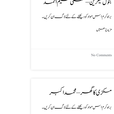
بتول میگزین – عظمیٰ نسیم احمد
براہ کرم اس مواد کو دیکھنے کے لئے لاگ ان کریں۔
مزید پڑھیں
No Comments
مکڑی کا گھر – محمد اکبر
براہ کرم اس مواد کو دیکھنے کے لئے لاگ ان کریں۔