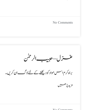
No Comments
غزل – حبیب الرحمٰن
براہ کرم اس مواد کو دیکھنے کے لئے لاگ ان کریں۔
مزید پڑھیں