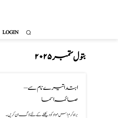
LOGIN
بتول ستمبر ۲۰۲۵
ابتدا تیرے نام سے –
صائمہ اسما
براہ کرم اس مواد کو دیکھنے کے لئے لاگ ان کریں۔