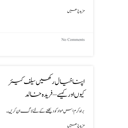
مزید پڑھیں
No Comments
اپنا خیال رکھیں سیلف کیئر
کیوں اور کیسے – فریدہ خالد
براہ کرم اس مواد کو دیکھنے کے لئے لاگ ان کریں۔
مزید پڑھیں