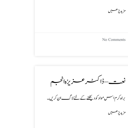
مزید پڑھیں
No Comments
نعت – ڈاکٹر عزیزہ انجم
براہ کرم اس مواد کو دیکھنے کے لئے لاگ ان کریں۔
مزید پڑھیں