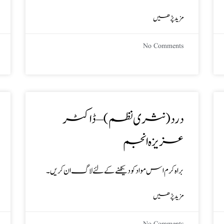
مزید پڑھیں
No Comments
درد (نثری نظم) – ڈاکٹر
عزیزہ انجم
براہ کرم اس مواد کو دیکھنے کے لئے لاگ ان کریں۔
مزید پڑھیں