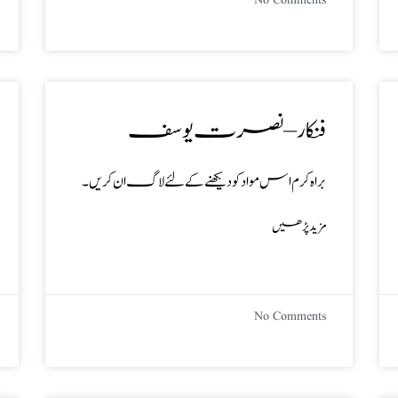
No Comments
فنکار – نصرت یوسف
براہ کرم اس مواد کو دیکھنے کے لئے لاگ ان کریں۔
مزید پڑھیں
No Comments