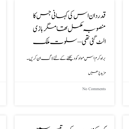
قدر دان اس کی کہانی جس کا
منصوبہ مکمل تھا مگر بازی
الٹ گئی تھی – سلوت ملک
براہ کرم اس مواد کو دیکھنے کے لئے لاگ ان کریں۔
مزید پڑھیں
No Comments