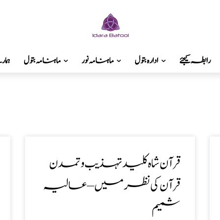
رابطہ کیجئے
ادارہ بتول
ماہنامہ نور
ماہنامہ بتول
ہما
قرآن شاہ کلید تہذیب و تمدن
قرآن کی نظر میں – عالیہ
شمیم