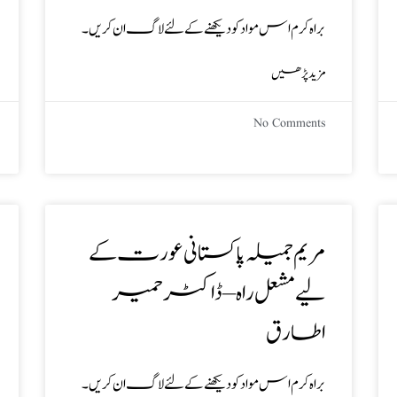
براہ کرم اس مواد کو دیکھنے کے لئے لاگ ان کریں۔
مزید پڑھیں
No Comments
مریم جمیلہ پاکستانی عورت کے
لیے مشعل راہ – ڈاکٹر حمیر
اطارق
براہ کرم اس مواد کو دیکھنے کے لئے لاگ ان کریں۔