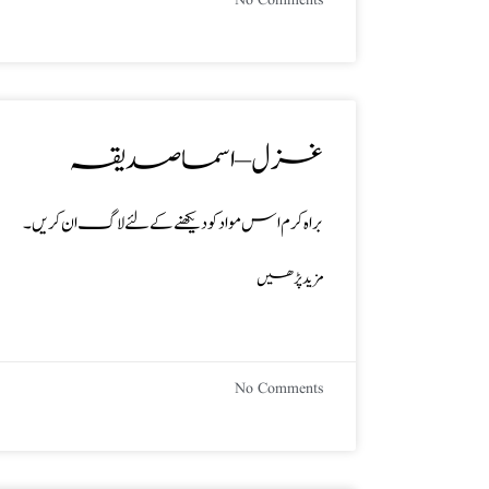
No Comments
غزل – اسما صدیقہ
براہ کرم اس مواد کو دیکھنے کے لئے لاگ ان کریں۔
مزید پڑھیں
No Comments