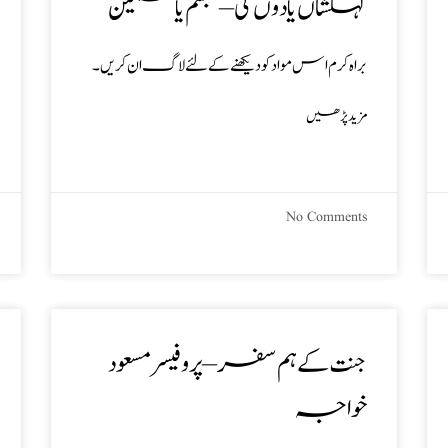
کہکشاں یادوں کی – تبسم یاسمین
براہ کرم اس مواد کو دیکھنے کے لئے لاگ ان کریں۔
مزید پڑھیں
No Comments
جنت کے ہم سفر – پروفیسر مسعود
خواجہ