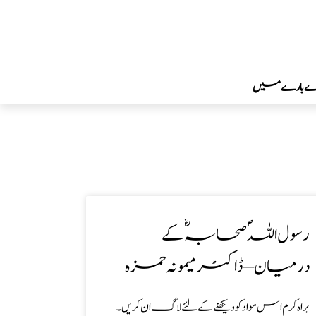
رے بارے میں
رسول اللہؐ صحابہ ؓ کے
درمیان – ڈاکٹر میمونہ حمزہ
براہ کرم اس مواد کو دیکھنے کے لئے لاگ ان کریں۔