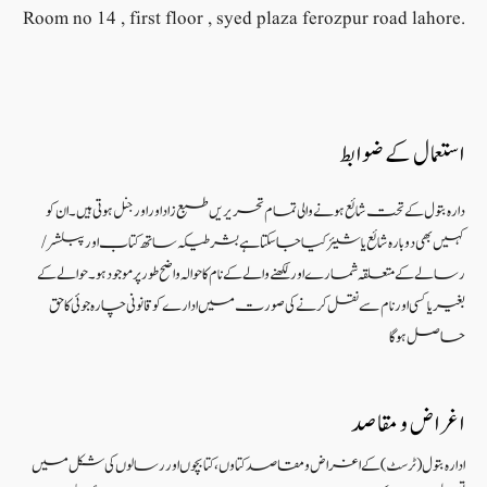
Room no 14 , first floor , syed plaza ferozpur road lahore.
استعمال کے ضوابط
دارہ بتول کے تحت شائع ہونے والی تمام تحریریں طبع زاد اور اورجنل ہوتی ہیں۔ ان کو
کہیں بھی دوبارہ شائع یا شیئر کیا جا سکتا ہے بشرطیکہ ساتھ کتاب اور پبلشر/
رسالے کے متعلقہ شمارے اور لکھنے والے کے نام کا حوالہ واضح طور پر موجود ہو۔ حوالے کے
بغیر یا کسی اور نام سے نقل کرنے کی صورت میں ادارے کو قانونی چارہ جوئی کا حق
حاصل ہو گا
اغراض و مقاصد
ادارہ بتول (ٹرسٹ) کے اغراض و مقاصد کتاوں ، کتابچوں اور رسالوں کی شکل میں