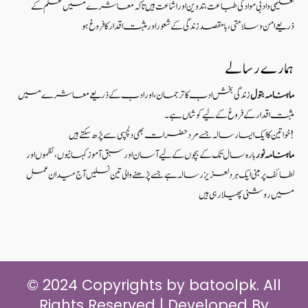
تعلیمی و ادبی مواد کی طباعت، تدوین اور اشاعت ہیں تاکہ معاشرے میں علم کے
ذریعےامن و سلامتی ، بامقصد زندگی کے شعوراورمثبت اقدار کا فروغ ہو
ہمارے رسالے
ماہنامہ بتول
زندگی بخش ادب کا ترجمان، اور ادب کے ذریعے معاشرے میں
مثبت اقدار کے فروغ کے لیے کوشاں ہے۔
خواتین کا ایک ایسا رسالہ جسے مرد حضرات بھی دلچسپی سے پڑھ سکتے ہیں!
ماہنامہ نور
بارہ سال تک کے بچوں کے لیے آسان اور سبق آموزکہانیوں ،نظموں اور
لطائف پر مبنی ایک ہر دلعزیز رسالہ ہے جسے پڑھنے والی تین نسلیں آج میدان عمل
میں روشنی پھیلا رہی ہیں
© 2024 Copyrights by batoolpk. All
Rights Reserved | Developed By