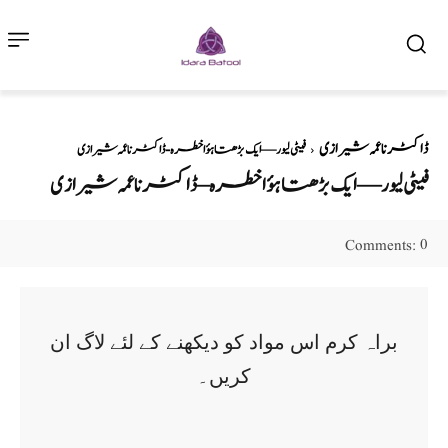
ڈاکٹر ناعمہ شیرازی
فیٹی لیور — ایک بڑھتا ہؤا خطرہ - ڈاکٹر ناعمہ شیرازی
فیٹی لیور — ایک بڑھتا ہؤا خطرہ – ڈاکٹر ناعمہ شیرازی
0
Comments:
براہ کرم اس مواد کو دیکھنے کے لئے لاگ ان
کریں۔