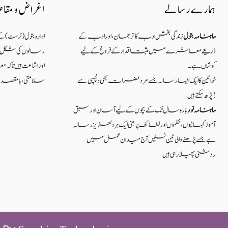
ہمارے رسالے
اغراض و مقا
ماہنامہ بتول
زندگی بخش ادب کا ترجمان، اور ادب کے
ادارہ بتول (ٹرسٹ) 
ذریعے معاشرے میں مثبت اقدار کے فروغ کے لیے
رسالوں کی شکل میں
کوشاں ہے۔
اور اشاعت ہیں ت
خواتین کا ایک ایسا رسالہ جسے مرد حضرات بھی دلچسپی سے
سلامتی ، بامقصد زند
پڑھ سکتے ہیں!
ماہنامہ نور
بارہ سال تک کے بچوں کے لیے آسان اور سبق
آموزکہانیوں ،نظموں اور لطائف پر مبنی ایک ہر دلعزیز رسالہ
ہے جسے پڑھنے والی تین نسلیں آج میدان عمل میں
روشنی پھیلا رہی ہیں