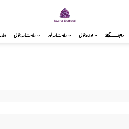
رابطہ کیجئے
ادارہ بتول
ماہنامہ نور
ماہنامہ بتول
ہما