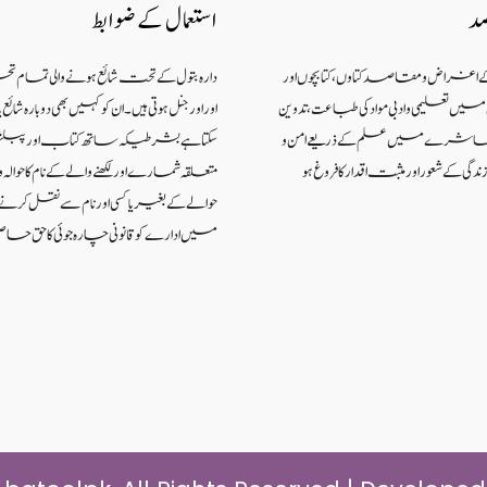
صد
استعمال کے ضوابط
کے اغراض و مقاصد کتاوں ، کتابچوں اور
دارہ بتول کے تحت شائع ہونے والی تمام ت
 تعلیمی و ادبی مواد کی طباعت، تدوین
اور اورجنل ہوتی ہیں۔ ان کو کہیں بھی دوبارہ شا
اکہ معاشرے میں علم کے ذریعےامن و
سکتا ہے بشرطیکہ ساتھ کتاب اور پبل
گی کے شعوراورمثبت اقدار کا فروغ ہو
متعلقہ شمارے اور لکھنے والے کے نام کا حوالہ واض
حوالے کے بغیر یا کسی اور نام سے نقل کر
میں ادارے کو قانونی چارہ جوئی کا حق حاص