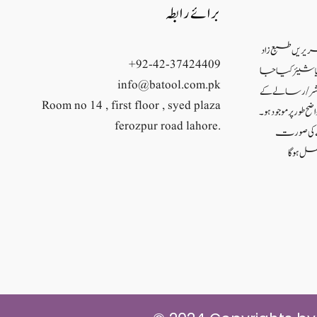
برائے رابطہ
حریریں طبع زاد
+92-42-37424409
ئع یا شیئر کیا جا
info@batool.com.pk
شر/ رسالے کے
Room no 14 , first floor , syed plaza
ح طور پر موجود ہو۔
ferozpur road lahore.
نے کی صورت
ل ہو گا