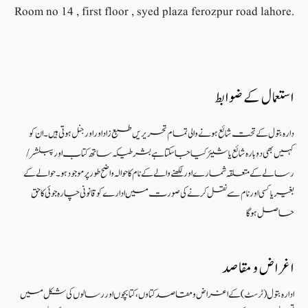
Room no 14 , first floor , syed plaza ferozpur road lahore.
استعمال کے ضوابط
دارہ بتول کے تحت شائع ہونے والی تمام تحریریں طبع زاد اور اورجنل ہوتی ہیں۔ ان کو
کہیں بھی دوبارہ شائع یا شیئر کیا جا سکتا ہے بشرطیکہ ساتھ کتاب اور پبلشر/
رسالے کے متعلقہ شمارے اور لکھنے والے کے نام کا حوالہ واضح طور پر موجود ہو۔ حوالے کے
بغیر یا کسی اور نام سے نقل کرنے کی صورت میں ادارے کو قانونی چارہ جوئی کا حق
حاصل ہو گا
اغراض و مقاصد
ادارہ بتول (ٹرسٹ) کے اغراض و مقاصد کتاوں ، کتابچوں اور رسالوں کی شکل میں