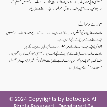
تعلیمی و ادبی مواد کی طباعت، تدوین اور اشاعت ہیں تاکہ معاشرے میں علم کے
ذریعےامن و سلامتی ، بامقصد زندگی کے شعوراورمثبت اقدار کا فروغ ہو
ہمارے رسالے
ماہنامہ بتول
زندگی بخش ادب کا ترجمان، اور ادب کے ذریعے معاشرے میں
مثبت اقدار کے فروغ کے لیے کوشاں ہے۔
خواتین کا ایک ایسا رسالہ جسے مرد حضرات بھی دلچسپی سے پڑھ سکتے ہیں!
ماہنامہ نور
بارہ سال تک کے بچوں کے لیے آسان اور سبق آموزکہانیوں ،نظموں اور
لطائف پر مبنی ایک ہر دلعزیز رسالہ ہے جسے پڑھنے والی تین نسلیں آج میدان عمل
میں روشنی پھیلا رہی ہیں
© 2024 Copyrights by batoolpk. All
Rights Reserved | Developed By