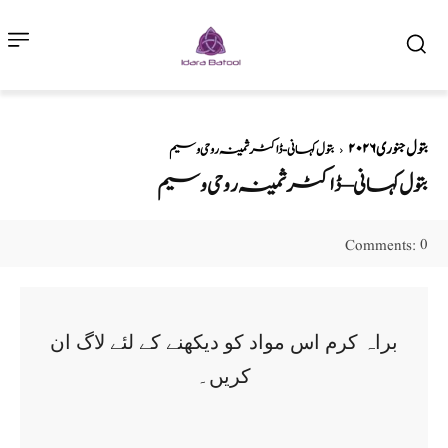
بتول جنوری ۲۰۲۶
بتول کہانی - ڈاکٹر ثمینہ روحی وسیم
بتول کہانی – ڈاکٹر ثمینہ روحی وسیم
0
Comments:
براہ کرم اس مواد کو دیکھنے کے لئے لاگ ان
کریں۔